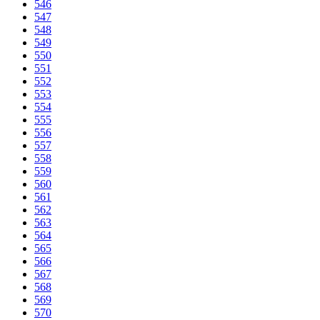
546
547
548
549
550
551
552
553
554
555
556
557
558
559
560
561
562
563
564
565
566
567
568
569
570