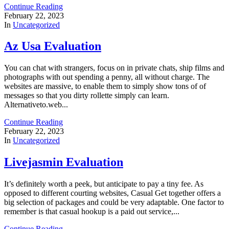
Continue Reading
February 22, 2023
In
Uncategorized
Az Usa Evaluation
You can chat with strangers, focus on in private chats, ship films and
photographs with out spending a penny, all without charge. The
websites are massive, to enable them to simply show tons of of
messages so that you dirty rollette simply can learn.
Alternativeto.web...
Continue Reading
February 22, 2023
In
Uncategorized
Livejasmin Evaluation
It’s definitely worth a peek, but anticipate to pay a tiny fee. As
opposed to different courting websites, Casual Get together offers a
big selection of packages and could be very adaptable. One factor to
remember is that casual hookup is a paid out service,...
Continue Reading