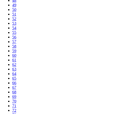
48
49
50
51
52
53
54
55
56
57
58
59
60
61
62
63
64
65
66
67
68
69
70
71
72