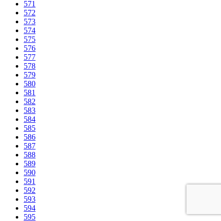
571
572
573
574
575
576
577
578
579
580
581
582
583
584
585
586
587
588
589
590
591
592
593
594
595