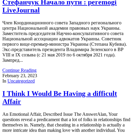
Стефанчук Начало пути : peremogi
LiveJournal
Член Координационного совета Западного регионального
центра Национальной академии правовых наук Украины.
Заместитель председателя Научно-консультативного совета
Национальной ассоциации адвокатов Украины. Советник
первого вице-премьер-министра Украины (Степана Кубива).
Экс-представитель президента Владимира Зеленского в ВР
VIII и IX созыва (с 21 мая 2019 по 6 октября 2021 года).
Зампред...
Continue Reading
February 23, 2023
In
Uncategorized
I Think I Would Be Having a difficult
Affair
An Emotional Affair, Described Issue The AnswerAlan, Your
questions reveal a predicament that a lot of folks in relationships find
themselves in. Namely, that cheating in a relationship is actually a
more intricate idea than making love with another individual. You