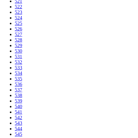
521
522
523
524
525
526
527
528
529
530
531
532
533
534
535
536
537
538
539
540
541
542
543
544
545