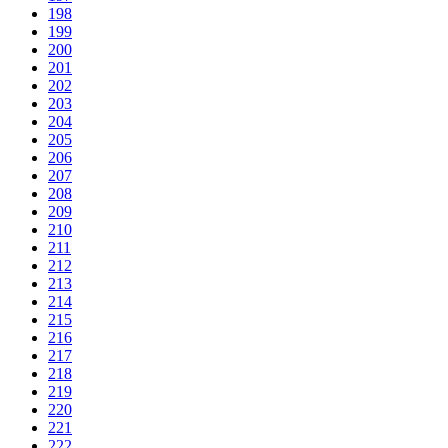
198
199
200
201
202
203
204
205
206
207
208
209
210
211
212
213
214
215
216
217
218
219
220
221
222