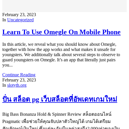
February 23, 2023
In
Uncategorized
Learn To Use Omegle On Mobile Phone
In this article, we reveal what you should know about Omegle,
together with how the app works and what makes it unsafe for
youngsters. We additionally talk about several steps to observe to
guard youngsters on Omegle. It’s an app that literally just pairs
you...
Continue Reading
February 23, 2023
In
slotyth.org
ปั่น สล็อต pg เว็บสล็อตที่อัพเดทเกมใหม่
Big Bass Bonanza Hold & Spinner Review สล็อตออนไลน์
Pragmatic เพื่อช่วยให้คุณจับปลาตัวใหญ่ได้ เกมได้เตรียม
สัญลักษณ์เงินใหม่ ซึ่งแต่ละอันมีมูลค่าสูงถึง2,000เท่าของเงิน