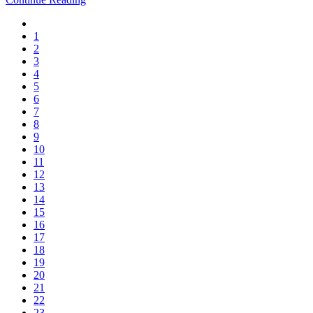
1
2
3
4
5
6
7
8
9
10
11
12
13
14
15
16
17
18
19
20
21
22
23