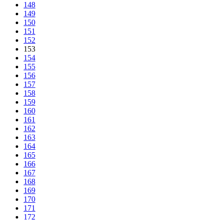
148
149
150
151
152
153
154
155
156
157
158
159
160
161
162
163
164
165
166
167
168
169
170
171
172